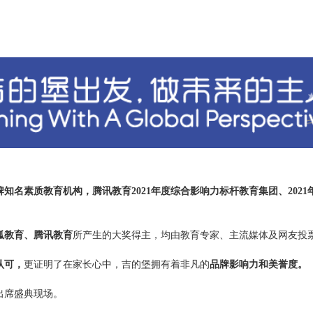
知名素质教育机构，腾讯教育2021年度综合影响力标杆教育集团、2021
狐教育、腾讯教育
所产生的大奖得主，
均由教育专家、主流媒体及网友投
认可，
更证明了在家长心中，吉的堡拥有着非凡的
品牌影响力和美誉度。
出席盛典现场。