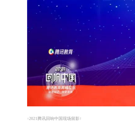
2021腾讯回响中国现场留影↑
↑