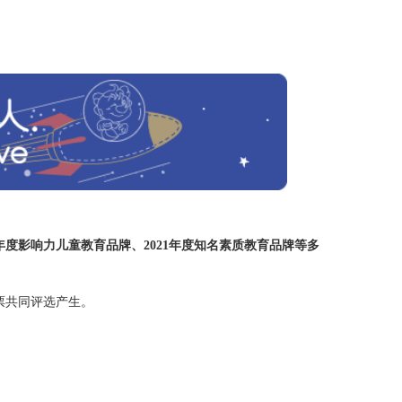
年度影响力儿童教育品牌、2021年度知名素质教育品牌等多
票共同评选产生。