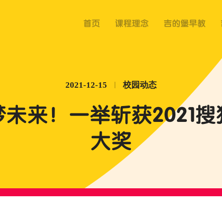
首页
课程理念
吉的堡早教
2021-12-15
校园动态
未来！一举斩获2021
大奖