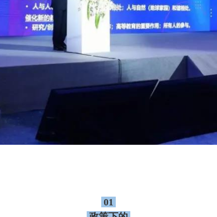
01
政策下的