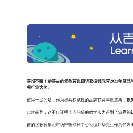
喜报不断！恭喜吉的堡教育集团斩获搜狐教育2021年度品牌
项行业大奖。
值得一提的是，作为极具权威性的品牌获奖年度盛典，
搜
此次获奖，这不仅证明了吉的堡的教学实力得到了
业界的
吉的堡教育集团市场部暨成长中心经理郑华先生作为代表