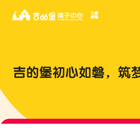
吉的堡初心如磐，筑梦